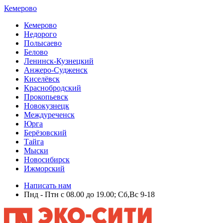
Кемерово
Кемерово
Недорого
Полысаево
Белово
Ленинск-Кузнецкий
Анжеро-Судженск
Киселёвск
Краснобродский
Прокопьевск
Новокузнецк
Междуреченск
Юрга
Берёзовский
Тайга
Мыски
Новосибирск
Ижморский
Написать нам
Пнд - Птн с 08.00 до 19.00; Сб,Вс 9-18