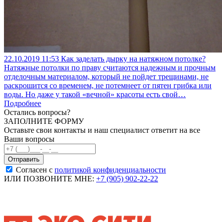
22.10.2019
11:53
Как заделать дырку на натяжном потолке?
Натяжные потолки по праву считаются надежным и прочным
отделочным материалом, который не пойдет трещинами, не
раскрошится со временем, не потемнеет от пятен грибка или
воды. Но даже у такой «вечной» красоты есть свой…
Подробнее
Остались вопросы?
ЗАПОЛНИТЕ ФОРМУ
Оставьте свои контакты и наш специалист ответит на все
Ваши вопросы
Согласен с
политикой конфиденциальности
ИЛИ ПОЗВОНИТЕ МНЕ:
+7 (905) 902-22-22