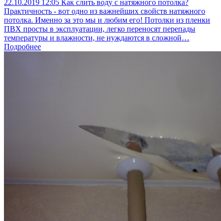
22.10.2019
12:05
Как слить воду с натяжного потолка?
Практичность - вот одно из важнейших свойств натяжного
потолка. Именно за это мы и любим его! Потолки из пленки
ПВХ просты в эксплуатации, легко переносят перепады
температуры и влажности, не нуждаются в сложной…
Подробнее