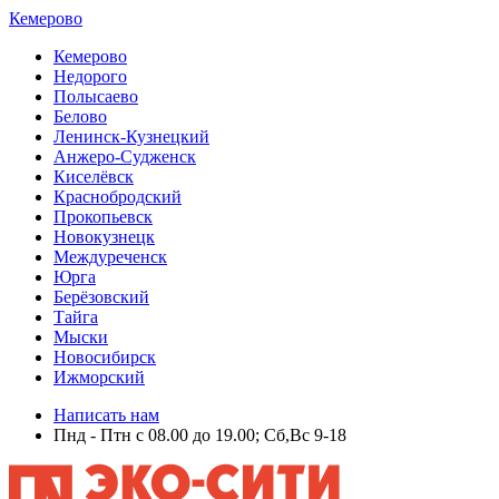
Кемерово
Кемерово
Недорого
Полысаево
Белово
Ленинск-Кузнецкий
Анжеро-Судженск
Киселёвск
Краснобродский
Прокопьевск
Новокузнецк
Междуреченск
Юрга
Берёзовский
Тайга
Мыски
Новосибирск
Ижморский
Написать нам
Пнд - Птн с 08.00 до 19.00; Сб,Вс 9-18