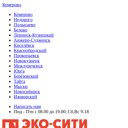
Кемерово
Кемерово
Недорого
Полысаево
Белово
Ленинск-Кузнецкий
Анжеро-Судженск
Киселёвск
Краснобродский
Прокопьевск
Новокузнецк
Междуреченск
Юрга
Берёзовский
Тайга
Мыски
Новосибирск
Ижморский
Написать нам
Пнд - Птн с 08.00 до 19.00; Сб,Вс 9-18