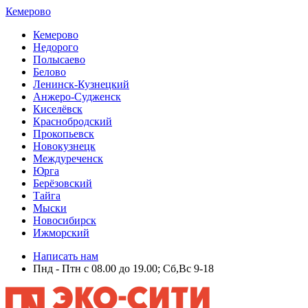
Кемерово
Кемерово
Недорого
Полысаево
Белово
Ленинск-Кузнецкий
Анжеро-Судженск
Киселёвск
Краснобродский
Прокопьевск
Новокузнецк
Междуреченск
Юрга
Берёзовский
Тайга
Мыски
Новосибирск
Ижморский
Написать нам
Пнд - Птн с 08.00 до 19.00; Сб,Вс 9-18