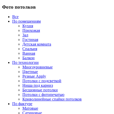
Фото потолков
Все
По помещениям
Кухня
Прихожая
Зал
Гостиная
Детская комната
Спальня
Ванная
Балкон
По технологии
Многоуровневые
Цветные
Резные Apply
Потолки с подсветкой
Ниша под карниз
Бесшовные потолки
Потолки с фотопечатью
Криволинейные спайки потолков
По фактуре
Матовые
Сатиновые