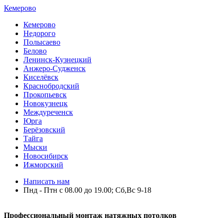
Кемерово
Кемерово
Недорого
Полысаево
Белово
Ленинск-Кузнецкий
Анжеро-Судженск
Киселёвск
Краснобродский
Прокопьевск
Новокузнецк
Междуреченск
Юрга
Берёзовский
Тайга
Мыски
Новосибирск
Ижморский
Написать нам
Пнд - Птн с 08.00 до 19.00; Сб,Вс 9-18
Профессиональный монтаж натяжных потолков