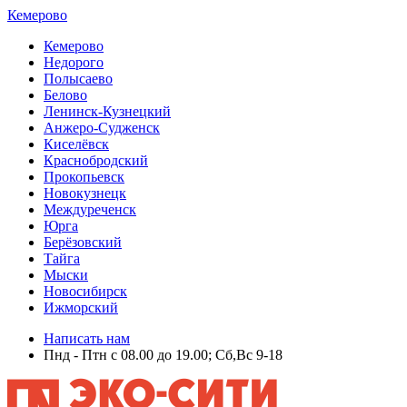
Кемерово
Кемерово
Недорого
Полысаево
Белово
Ленинск-Кузнецкий
Анжеро-Судженск
Киселёвск
Краснобродский
Прокопьевск
Новокузнецк
Междуреченск
Юрга
Берёзовский
Тайга
Мыски
Новосибирск
Ижморский
Написать нам
Пнд - Птн с 08.00 до 19.00; Сб,Вс 9-18