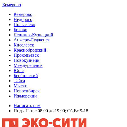
Кемерово
Кемерово
Недорого
Полысаево
Белово
Ленинск-Кузнецкий
Анжеро-Судженск
Киселёвск
Краснобродский
Прокопьевск
Новокузнецк
Междуреченск
Юрга
Берёзовский
Тайга
Мыски
Новосибирск
Ижморский
Написать нам
Пнд - Птн с 08.00 до 19.00; Сб,Вс 9-18