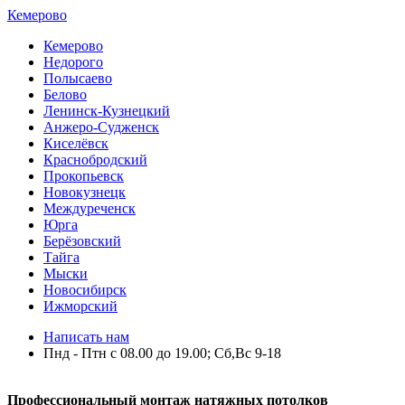
Кемерово
Кемерово
Недорого
Полысаево
Белово
Ленинск-Кузнецкий
Анжеро-Судженск
Киселёвск
Краснобродский
Прокопьевск
Новокузнецк
Междуреченск
Юрга
Берёзовский
Тайга
Мыски
Новосибирск
Ижморский
Написать нам
Пнд - Птн с 08.00 до 19.00; Сб,Вс 9-18
Профессиональный монтаж натяжных потолков