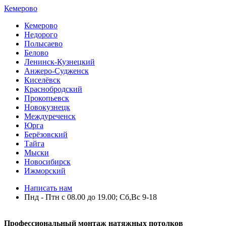
Кемерово
Кемерово
Недорого
Полысаево
Белово
Ленинск-Кузнецкий
Анжеро-Судженск
Киселёвск
Краснобродский
Прокопьевск
Новокузнецк
Междуреченск
Юрга
Берёзовский
Тайга
Мыски
Новосибирск
Ижморский
Написать нам
Пнд - Птн с 08.00 до 19.00; Сб,Вс 9-18
Профессиональный монтаж натяжных потолков