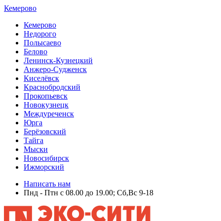
Кемерово
Кемерово
Недорого
Полысаево
Белово
Ленинск-Кузнецкий
Анжеро-Судженск
Киселёвск
Краснобродский
Прокопьевск
Новокузнецк
Междуреченск
Юрга
Берёзовский
Тайга
Мыски
Новосибирск
Ижморский
Написать нам
Пнд - Птн с 08.00 до 19.00; Сб,Вс 9-18