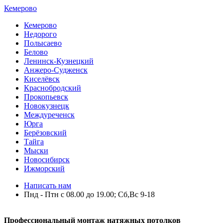
Кемерово
Кемерово
Недорого
Полысаево
Белово
Ленинск-Кузнецкий
Анжеро-Судженск
Киселёвск
Краснобродский
Прокопьевск
Новокузнецк
Междуреченск
Юрга
Берёзовский
Тайга
Мыски
Новосибирск
Ижморский
Написать нам
Пнд - Птн с 08.00 до 19.00; Сб,Вс 9-18
Профессиональный монтаж натяжных потолков